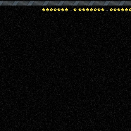
::
�������
::
� �������
::
�����