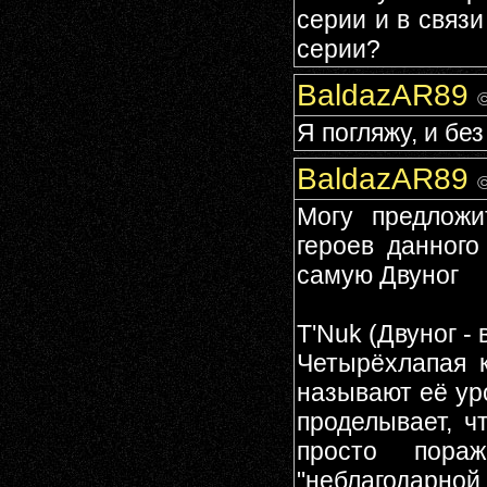
серии и в связи
серии?
BaldazAR89
©
Я погляжу, и бе
BaldazAR89
©
Могу предложи
героев данног
самую Двуног
T'Nuk (Двуног -
Четырёхлапая к
называют её ур
проделывает, ч
просто пора
"неблагодарной