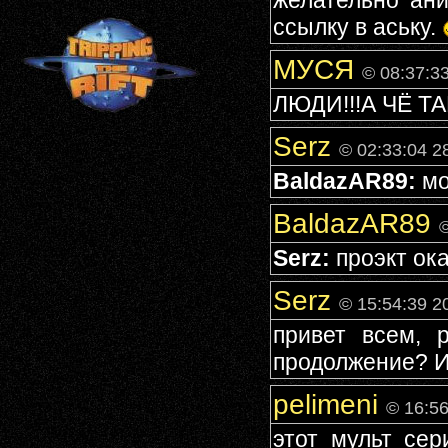
желательно ани
ссылку в аську.
МУСЯ
© 08:37:3
ЛЮДИ!!!А ЧЁ Т
Serz
© 02:33:04 2
BaldazAR89:
мо
BaldazAR89
©
Serz:
проэкт ок
Serz
© 15:54:39 2
привет всем, 
продолжение? И
pelimeni
© 16:56
этот мульт се