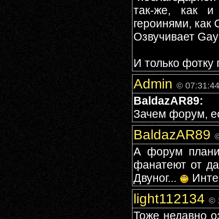
так-же, как и
героинями, как С
Озвучивает Gayl
И только фотку 
Admin
© 07:31:4
BaldazAR89:
Зачем форум, е
BaldazAR89
©
А форум плани
фанатеют от да
Двуног...
Инте
light112134
© 
Тоже недавно о