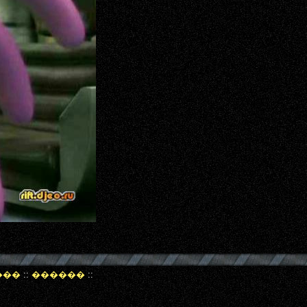
���
::
������
::