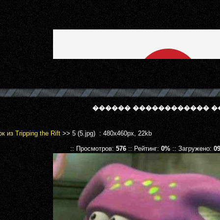
������ ������������ �
к из Tripping the Rift
>> 5 (5.jpg) : 480x460px, 22kb
:: Просмотров:
576
:: Рейтинг:
0%
:: Загружено:
09