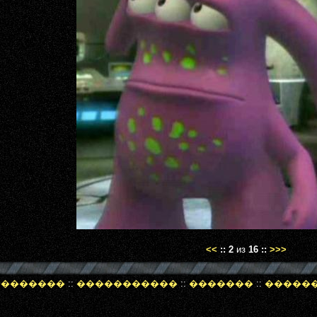
<<
::
2
из
16
::
>>>
 �������
::
�����������
::
�������
::
�����