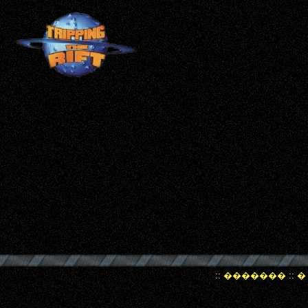
::
�������
::
�